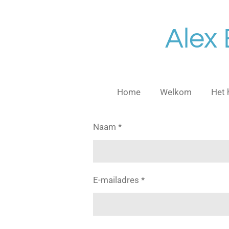
Ga
direct
Alex
naar
de
hoofdinhoud
Home
Welkom
Het 
Naam *
E-mailadres *