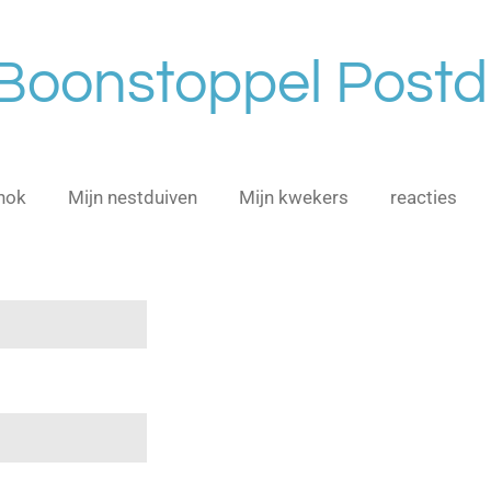
 Boonstoppel Postd
hok
Mijn nestduiven
Mijn kwekers
reacties