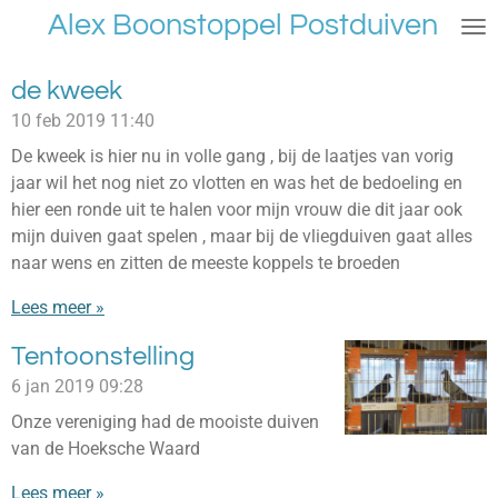
Alex Boonstoppel Postduiven
Ga
direct
naar
de kweek
de
10 feb 2019
11:40
hoofdinhoud
De kweek is hier nu in volle gang , bij de laatjes van vorig
jaar wil het nog niet zo vlotten en was het de bedoeling en
hier een ronde uit te halen voor mijn vrouw die dit jaar ook
mijn duiven gaat spelen , maar bij de vliegduiven gaat alles
naar wens en zitten de meeste koppels te broeden
Lees meer »
Tentoonstelling
6 jan 2019
09:28
Onze vereniging had de mooiste duiven
van de Hoeksche Waard
Lees meer »